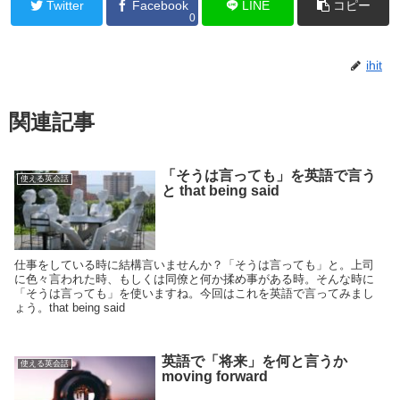
Twitter
Facebook
LINE
コピー
0
ihit
関連記事
「そうは言っても」を英語で言う
使える英会話
と that being said
仕事をしている時に結構言いませんか？「そうは言っても」と。上司
に色々言われた時、もしくは同僚と何か揉め事がある時。そんな時に
「そうは言っても」を使いますね。今回はこれを英語で言ってみまし
ょう。that being said
英語で「将来」を何と言うか
使える英会話
moving forward