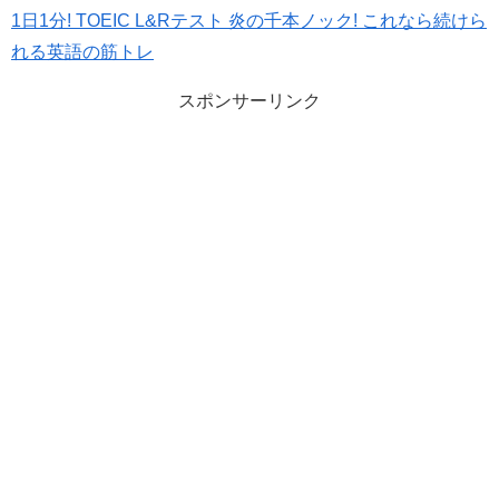
1日1分! TOEIC L&Rテスト 炎の千本ノック! これなら続けら
れる英語の筋トレ
スポンサーリンク