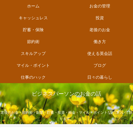
ホーム
お金の管理
キャッシュレス
投資
貯蓄・保険
老後のお金
節約術
働き方
スキルアップ
使える英会話
マイル・ポイント
ブログ
仕事のハック
日々の暮らし
ビジネスパーソンのお金の話
老後のお金・節約術・副業・貯蓄・投資・税金・マイル・ポイントなどについて語
ります。