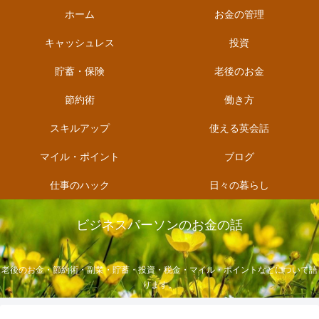
ホーム
お金の管理
キャッシュレス
投資
貯蓄・保険
老後のお金
節約術
働き方
スキルアップ
使える英会話
マイル・ポイント
ブログ
仕事のハック
日々の暮らし
ビジネスパーソンのお金の話
老後のお金・節約術・副業・貯蓄・投資・税金・マイル・ポイントなどについて語
ります。