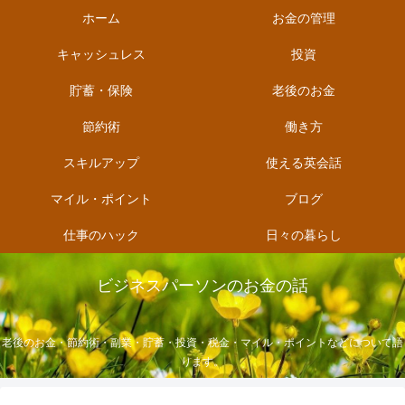
ホーム
お金の管理
キャッシュレス
投資
貯蓄・保険
老後のお金
節約術
働き方
スキルアップ
使える英会話
マイル・ポイント
ブログ
仕事のハック
日々の暮らし
ビジネスパーソンのお金の話
老後のお金・節約術・副業・貯蓄・投資・税金・マイル・ポイントなどについて語
ります。