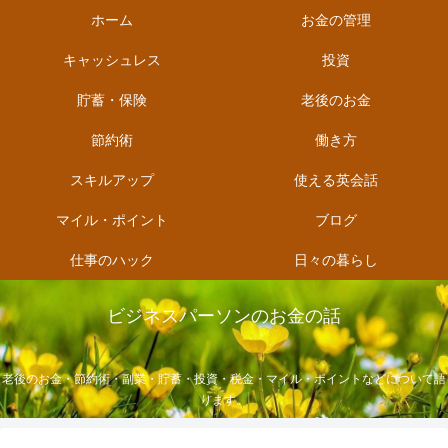
ホーム
お金の管理
キャッシュレス
投資
貯蓄・保険
老後のお金
節約術
働き方
スキルアップ
使える英会話
マイル・ポイント
ブログ
仕事のハック
日々の暮らし
ビジネスパーソンのお金の話
老後のお金・節約術・副業・貯蓄・投資・税金・マイル・ポイントなどについて語
ります。